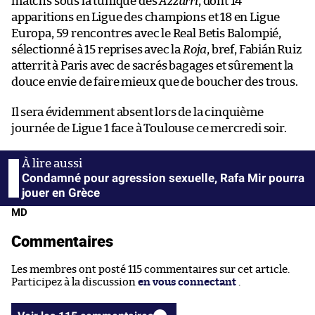
matchs sous la tunique des
Azzurri
, dont 14
apparitions en Ligue des champions et 18 en Ligue
Europa, 59 rencontres avec le Real Betis Balompié,
sélectionné à 15 reprises avec la
Roja
, bref, Fabián Ruiz
atterrit à Paris avec de sacrés bagages et sûrement la
douce envie de faire mieux que de boucher des trous.
Il sera évidemment absent lors de la cinquième
journée de Ligue 1 face à Toulouse ce mercredi soir.
Condamné pour agression sexuelle, Rafa Mir pourra
jouer en Grèce
MD
Commentaires
Les membres ont posté 115 commentaires sur cet article.
Participez à la discussion
en vous connectant
.