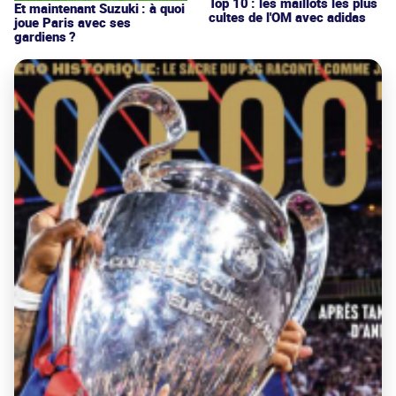
Top 10 : les maillots les plus
Et maintenant Suzuki : à quoi
cultes de l'OM avec adidas
joue Paris avec ses
gardiens ?