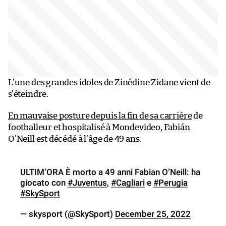
L’une des grandes idoles de Zinédine Zidane vient de
s’éteindre.
En mauvaise posture depuis la fin de sa carrière
de
footballeur et hospitalisé à Mondevideo, Fabián
O’Neill est décédé à l’âge de 49 ans.
ULTIM’ORA È morto a 49 anni Fabian O’Neill: ha
giocato con
#Juventus
,
#Cagliari
e
#Perugia
#SkySport
— skysport (@SkySport)
December 25, 2022