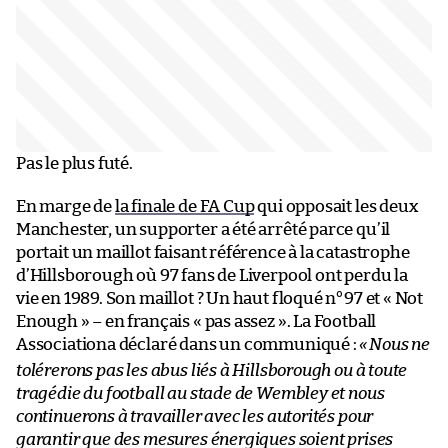
Pas le plus futé.
En marge de
la finale de FA Cup
qui opposait les deux
Manchester, un supporter a été arrêté parce qu’il
portait un maillot faisant référence à la catastrophe
d’Hillsborough où 97 fans de Liverpool ont perdu la
vie en 1989. Son maillot ? Un haut floqué n°97 et « Not
Enough » – en français « pas assez ». La Football
Associationa déclaré dans un communiqué :
«
Nous ne
tolérerons pas les abus liés à Hillsborough ou à toute
tragédie du football au stade de Wembley et nous
continuerons à travailler avec les autorités pour
garantir que des mesures énergiques soient prises