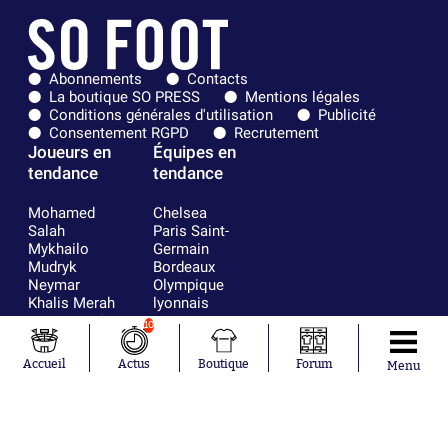
Abonnements
Contacts
La boutique SO PRESS
Mentions légales
Conditions générales d'utilisation
Publicité
Consentement RGPD
Recrutement
Joueurs en
Équipes en
tendance
tendance
Mohamed
Chelsea
Salah
Paris Saint-
Mykhailo
Germain
Mudryk
Bordeaux
Neymar
Olympique
Khalis Merah
lyonnais
Loïs Openda
FIFA
10
Moussa
Real Madrid
Niakhaté
RC Strasbourg
Accueil
Actus
Boutique
Forum
Menu
Nicolás
AC Milan
Tagliafico
France
Pavel Šulc
RC Lens
Josh Maja
Gauthier Hein