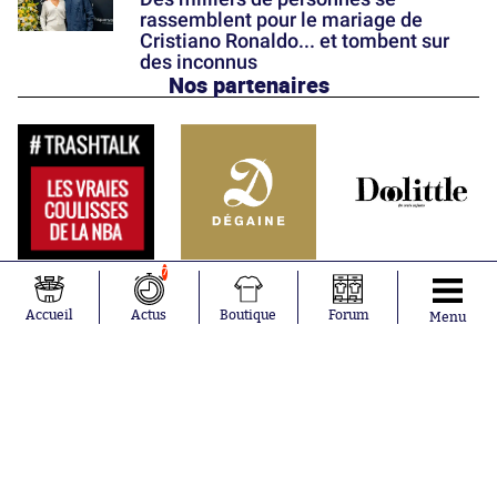
rassemblent pour le mariage de
Cristiano Ronaldo... et tombent sur
des inconnus
Nos partenaires
7
Accueil
Actus
Boutique
Forum
Menu
Abonnements
Contacts
La boutique SO PRESS
Mentions légales
Conditions générales d'utilisation
Publicité