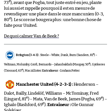
e
73
), avant que Pogba, tout juste entré en jeu, plante
lui aussi et rappelle pourquoi il est en mesure de
revendiquer une place dans le onze mancunien (0-3,
e
80
). Le score ne bougera plus : une bonne chose de
faite pour United.
De quoi calmer Van de Beek ?
e
Brihgton (3-4-3) :
Steele – White, Dunk, Burn (Sanders, 81
) –
e
Veltman, Molumby, Groß, Bernardo – Jahanbakhsh (Maupay, 50
), Gyökeres
e
(Trossard, 63
), Mac Allister.
Entraîneur :
Graham Potter.
Manchester United (4-2-3-1) :
Henderson –
Dalot, Bailly, Lindelöf, Williams – McTominay, Fred
e
e
(Lingard, 81
) – Mata, Van de Beek, James (Pogba, 69
) –
e
Ighalo (Rashford, 69
).
Entraîneur :
Ole Gunnar
Solskjær.