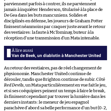
parviennent parfois à contrer, ils ne parviennent
jamais à inquiéter Henderson, titularisé à la place de
De Gea dans les buts mancuniens. Solides et
disciplinés en défense, les joueurs de Graham Potter
finissent néanmoins par craquer juste avant le retour
des vestiaires : la faute à McTominay, buteur à la
réception d’une transmission d’un Mata intenable.
Van de Beek, un diablotin à Manchester United
Au retour des vestiaires, pas de réel changement de
physionomie. Manchester United continue de
dérouler, tandis que Brighton continue de subir. Côté
Red Devils
, un Mata particulièrement en vue fait le jeu,
et si ses coéquipiers peinent un temps à faire le break,
ils finissent cependant par trouver la lumière dans les
derniers instants : le meneur de jeu espagnol
parachève d’abord sa belle performance d’un but (0-2,