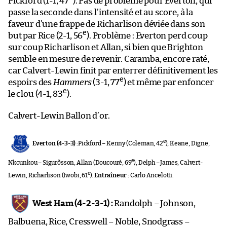
Pickford (1-1, 47
). Pas de problème pour Everton, qui
passe la seconde dans l’intensité et au score, à la
faveur d’une frappe de Richarlison déviée dans son
e
but par Rice (2-1, 56
). Problème : Everton perd coup
sur coup Richarlison et Allan, si bien que Brighton
semble en mesure de revenir. Caramba, encore raté,
car Calvert-Lewin finit par enterrer définitivement les
e
espoirs des
Hammers
(3-1, 77
) et même par enfoncer
e
le clou (4-1, 83
).
Calvert-Lewin Ballon d’or.
e
Everton (4-3-3) :
Pickford – Kenny (Coleman, 42
), Keane, Digne,
e
Nkounkou – Sigurðsson, Allan (Doucouré, 69
), Delph – James, Calvert-
e
Lewin, Richarlison (Iwobi, 61
).
Entraîneur :
Carlo Ancelotti.
West Ham (4-2-3-1) :
Randolph – Johnson,
Balbuena, Rice, Cresswell – Noble, Snodgrass –