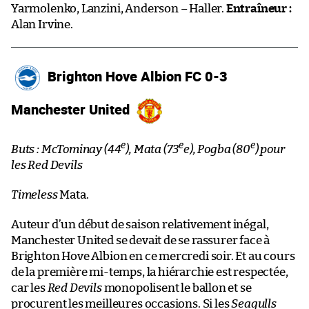
Yarmolenko, Lanzini, Anderson – Haller.
Entraîneur :
Alan Irvine.
Brighton Hove Albion FC 0-3
Manchester United
e
e
e
Buts : McTominay (44
), Mata (73
e), Pogba (80
) pour
les Red Devils
Timeless
Mata.
Auteur d’un début de saison relativement inégal,
Manchester United se devait de se rassurer face à
Brighton Hove Albion en ce mercredi soir. Et au cours
de la première mi-temps, la hiérarchie est respectée,
car les
Red Devils
monopolisent le ballon et se
procurent les meilleures occasions. Si les
Seagulls