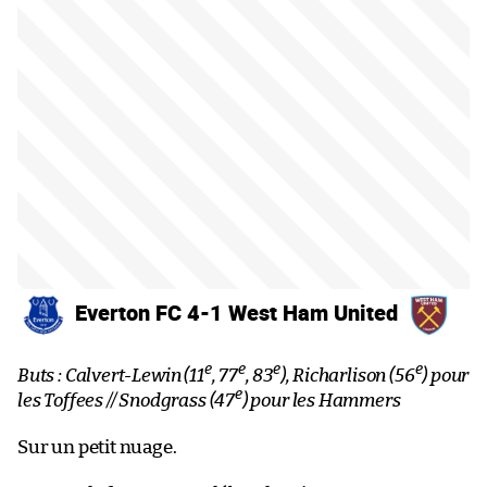
Everton FC 4-1 West Ham United
e
e
e
e
Buts : Calvert-Lewin (11
, 77
, 83
), Richarlison (56
) pour
e
les Toffees // Snodgrass (47
) pour les Hammers
Sur un petit nuage.