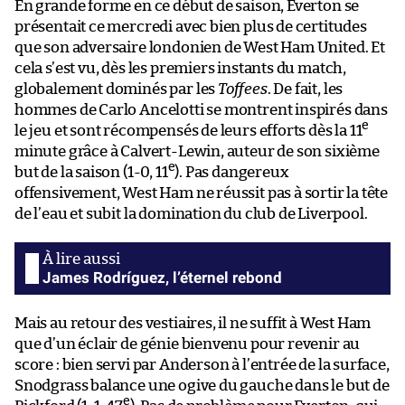
En grande forme en ce début de saison, Everton se
présentait ce mercredi avec bien plus de certitudes
que son adversaire londonien de West Ham United. Et
cela s’est vu, dès les premiers instants du match,
globalement dominés par les
Toffees
. De fait, les
hommes de Carlo Ancelotti se montrent inspirés dans
e
le jeu et sont récompensés de leurs efforts dès la 11
minute grâce à Calvert-Lewin, auteur de son sixième
e
but de la saison (1-0, 11
). Pas dangereux
offensivement, West Ham ne réussit pas à sortir la tête
de l’eau et subit la domination du club de Liverpool.
James Rodríguez, l’éternel rebond
Mais au retour des vestiaires, il ne suffit à West Ham
que d’un éclair de génie bienvenu pour revenir au
score : bien servi par Anderson à l’entrée de la surface,
Snodgrass balance une ogive du gauche dans le but de
e