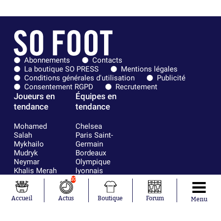
Abonnements
Contacts
La boutique SO PRESS
Mentions légales
Conditions générales d'utilisation
Publicité
Consentement RGPD
Recrutement
Joueurs en
Équipes en
tendance
tendance
Mohamed
Chelsea
Salah
Paris Saint-
Mykhailo
Germain
Mudryk
Bordeaux
Neymar
Olympique
Khalis Merah
lyonnais
Loïs Openda
FIFA
10
Moussa
Real Madrid
Niakhaté
RC Strasbourg
Accueil
Actus
Boutique
Forum
Menu
Nicolás
AC Milan
Tagliafico
France