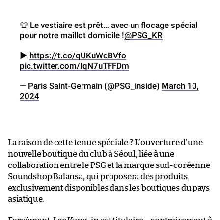
👕 Le vestiaire est prêt… avec un flocage spécial
pour notre maillot domicile !
@PSG_KR
▶️
https://t.co/qUKuWcBVfo
pic.twitter.com/IqN7uTFFDm
— Paris Saint-Germain (@PSG_inside)
March 10,
2024
La raison de cette tenue spéciale ? L’ouverture d’une
nouvelle boutique du club à Séoul, liée à une
collaboration entre le PSG et la marque sud-coréenne
Soundshop Balansa, qui proposera des produits
exclusivement disponibles dans les boutiques du pays
asiatique.