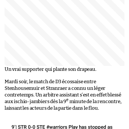
Un vrai supporter qui plante son drapeau.
Mardi soir, le match de D3 écossaise entre
Stenhousemuir et Stranraer a connu un léger
contretemps. Un arbitre assistant s’est en effet blessé
e
aux ischio-jambiers dès la 9
minute de la rencontre,
laissant les acteurs de la partie dans le flou.
9’| STR 0-0 STE
#warriors
Play has stopped as