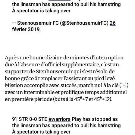
the linesman has appeared to pull his hamstring
À spectator is taking over
— Stenhousemuir FC (@StenhousemuirFC)
26
février 2019
Après une bonne dizaine de minutes d’interruption
due à l’absence d’officiel supplémentaire, c’est un
supporter de Stenhousemuir qui s’est résolu de
bonne grâce à remplacer l’assistant au pied levé.
Mission accomplie avec succès, match nul à la clé (1-1)
avec un interminable et prolifique temps additionnel
e
e
en première période (buts à la 45
+7 et 45
+12).
9’| STR 0-0 STE
#warriors
Play has stopped as
the linesman has appeared to pull his hamstring
À spectator is taking over