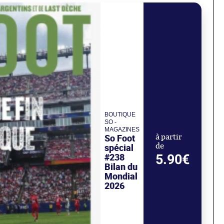
BOUTIQUE
SO -
MAGAZINES
So Foot
à partir
spécial
de
#238
5.90€
Bilan du
Mondial
2026