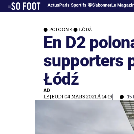
Actus
Paris Sportifs 🔞
S'abonner
Le Magazi
POLOGNE
ŁÓDŹ
En D2 polonai
supporters p
Łódź
AD
LE JEUDI 04 MARS 2021 À 14:19
15