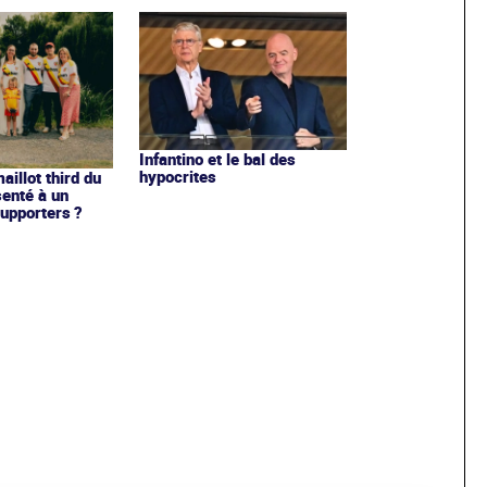
Infantino et le bal des
hypocrites
illot third du
enté à un
upporters ?