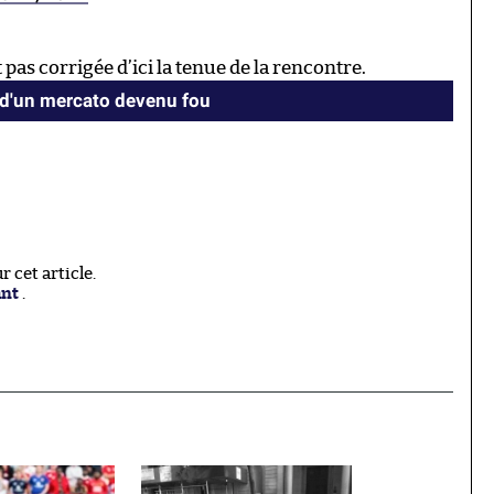
 pas corrigée d’ici la tenue de la rencontre.
 d'un mercato devenu fou
 cet article.
ant
.