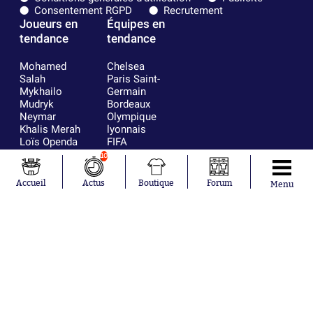
Consentement RGPD
Recrutement
Joueurs en
Équipes en
tendance
tendance
Mohamed
Chelsea
Salah
Paris Saint-
Mykhailo
Germain
Mudryk
Bordeaux
Neymar
Olympique
Khalis Merah
lyonnais
Loïs Openda
FIFA
Moussa
Real Madrid
10
Niakhaté
RC Strasbourg
Nicolás
AC Milan
Accueil
Actus
Boutique
Forum
Menu
Tagliafico
France
Pavel Šulc
RC Lens
Josh Maja
Gauthier Hein