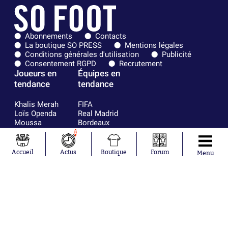
Abonnements
Contacts
La boutique SO PRESS
Mentions légales
Conditions générales d'utilisation
Publicité
Consentement RGPD
Recrutement
Joueurs en
Équipes en
tendance
tendance
Khalis Merah
FIFA
Loïs Openda
Real Madrid
Moussa
Bordeaux
Niakhaté
France
1
Nicolás
Chelsea
Tagliafico
Paris Saint-
Accueil
Actus
Boutique
Forum
Menu
Pavel Šulc
Germain
Gauthier Hein
Olympique
Lionel Messi
lyonnais
Gonzalo
AC Milan
García Torres
RC Strasbourg
Gio Reyna
RC Lens
Leandro
Paredes