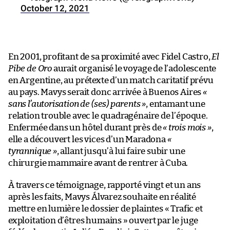
October 12, 2021
En 2001, profitant de sa proximité avec Fidel Castro,
El
Pibe de Oro
aurait organisé le voyage de l’adolescente
en Argentine, au prétexte d’un match caritatif prévu
au pays. Mavys serait donc arrivée à Buenos Aires
«
sans l’autorisation de (ses) parents »
, entamant une
relation trouble avec le quadragénaire de l’époque.
Enfermée dans un hôtel durant près de
« trois mois »
,
elle a découvert les vices d’un Maradona
«
tyrannique »
, allant jusqu’à lui faire subir une
chirurgie mammaire avant de rentrer à Cuba.
À travers ce témoignage, rapporté vingt et un ans
après les faits, Mavys Álvarez souhaite en réalité
mettre en lumière le dossier de plaintes « Trafic et
exploitation d’êtres humains » ouvert par le juge