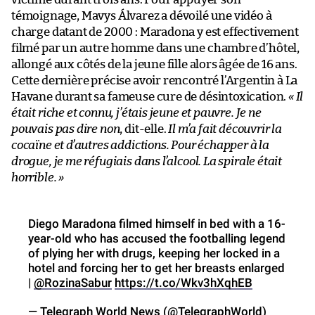
témoignage, Mavys Álvarez a dévoilé une vidéo à
charge datant de 2000 : Maradona y est effectivement
filmé par un autre homme dans une chambre d’hôtel,
allongé aux côtés de la jeune fille alors âgée de 16 ans.
Cette dernière précise avoir rencontré l’Argentin à La
Havane durant sa fameuse cure de désintoxication.
« Il
était riche et connu, j’étais jeune et pauvre. Je ne
pouvais pas dire non
, dit-elle.
Il m’a fait découvrir la
cocaïne et d’autres addictions. Pour échapper à la
drogue, je me réfugiais dans l’alcool. La spirale était
horrible. »
Diego Maradona filmed himself in bed with a 16-
year-old who has accused the footballing legend
of plying her with drugs, keeping her locked in a
hotel and forcing her to get her breasts enlarged
|
@RozinaSabur
https://t.co/Wkv3hXqhEB
— Telegraph World News (@TelegraphWorld)