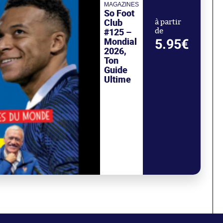
MAGAZINES
So Foot
Club
à partir
#125 –
de
Mondial
5.95€
2026,
Ton
Guide
Ultime