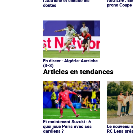
l’Autriche et chasse les
prono Coupe
doutes
En direct : Algérie-Autriche
(3-3)
Articles en tendances
Et maintenant Suzuki : à
quoi joue Paris avec ses
Le nouveau ma
gardiens ?
RC Lens prés