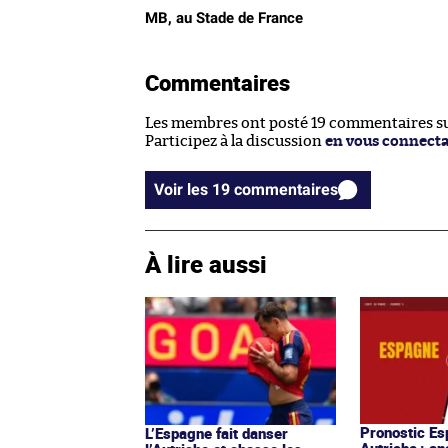
MB, au Stade de France
Commentaires
Les membres ont posté 19 commentaires sur
Participez à la discussion
en vous connect
Voir les 19 commentaires
À lire aussi
Pronostic E
L’Espagne fait danser
Autriche : an