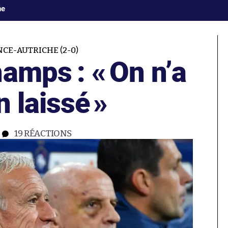
ne
CE-AUTRICHE (2-0)
hamps : «
On n’a
n laissé
»
19
RÉACTIONS