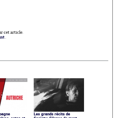
 cet article.
ant
.
spagne
Les grands récits de
alyse, cotes et
Society: Silence de mort