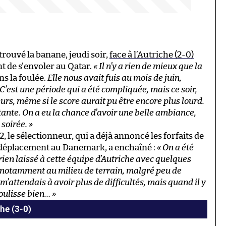
trouvé la banane, jeudi soir,
face à l’Autriche (2-0)
t de s’envoler au Qatar.
« Il n’y a rien de mieux que la
ns la foulée.
Elle nous avait fuis au mois de juin,
C’est une période qui a été compliquée, mais ce soir,
urs, même si le score aurait pu être encore plus lourd.
tante. On a eu la chance d’avoir une belle ambiance,
 soirée. »
, le sélectionneur, qui a déjà annoncé les forfaits de
 déplacement au Danemark, a enchaîné :
« On a été
rien laissé à cette équipe d’Autriche avec quelques
, notamment au milieu de terrain, malgré peu de
attendais à avoir plus de difficultés, mais quand il y
ulisse bien… »
he (3-0)