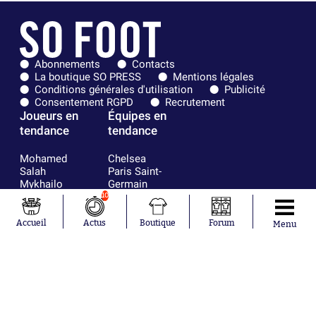
Abonnements
Contacts
La boutique SO PRESS
Mentions légales
Conditions générales d'utilisation
Publicité
Consentement RGPD
Recrutement
Joueurs en
Équipes en
tendance
tendance
Mohamed
Chelsea
Salah
Paris Saint-
Mykhailo
Germain
Mudryk
Bordeaux
10
Neymar
Olympique
Khalis Merah
lyonnais
Accueil
Actus
Boutique
Forum
Menu
Loïs Openda
FIFA
Moussa
Real Madrid
Niakhaté
RC Strasbourg
Nicolás
AC Milan
Tagliafico
France
Pavel Šulc
RC Lens
Josh Maja