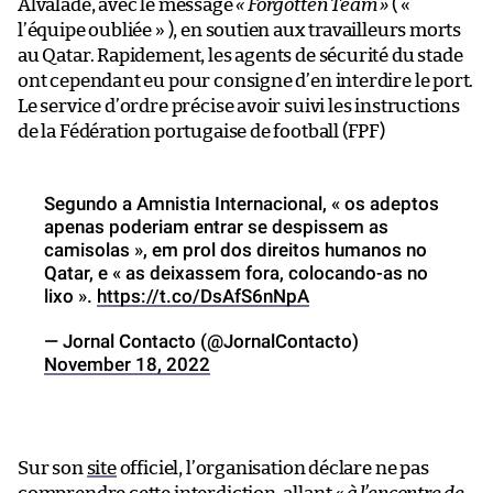
Alvalade, avec le message
« Forgotten Team »
( «
l’équipe oubliée » ), en soutien aux travailleurs morts
au Qatar. Rapidement, les agents de sécurité du stade
ont cependant eu pour consigne d’en interdire le port.
Le service d’ordre précise avoir suivi les instructions
de la Fédération portugaise de football (FPF)
Segundo a Amnistia Internacional, « os adeptos
apenas poderiam entrar se despissem as
camisolas », em prol dos direitos humanos no
Qatar, e « as deixassem fora, colocando-as no
lixo ».
https://t.co/DsAfS6nNpA
— Jornal Contacto (@JornalContacto)
November 18, 2022
Sur son
site
officiel, l’organisation déclare ne pas