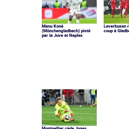
Manu Koné
Leverkusen ré
(Mönchengladbach) pisté
coup à Glad
par la Juve et Naples
Montpellier cède Jonas