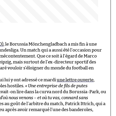
0)
, le Borussia Mönchengladbach a mis fin à une
undesliga. Un match qui a aussi été l’occasion pour
 mécontentement. Que ce soit à l’égard de Marco
pzig, mais surtout de l’ex-directeur sportif des
claré vouloir s’éloigner du monde du football en
ui lui y ont adressé ce mardi
une lettre ouverte
,
les hostiles.
« Une entreprise de fils de putes
uvait-on lire dans la curva nord du Borussia-Park, ou
 d’où nous venons – et où tu vas, connard sans
 au goût de l’arbitre du match, Patrick Ittrich, qui a
eu après avoir remarqué l’une des banderoles,