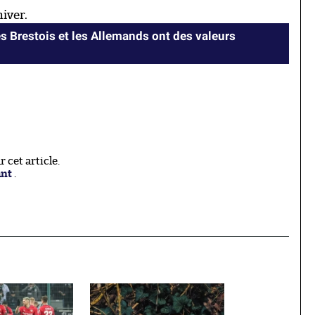
hiver.
es Brestois et les Allemands ont des valeurs
cet article.
ant
.