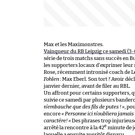
Max et les Maximonstres.
Vainqueur du RB Leipzig ce samedi (3-
série de trois matchs sans succès en B
les supporters locaux d’exprimer leur
Rose, récemment intronisé coach de Lei
Fohlen
: Max Eberl. Son tort ? Avoir dé
janvier dernier, avant de filer au RBL.
Un affront pour certains supporters, q
suivie ce samedi par plusieurs bandero
n’embauche que des fils de putes ! »
, po
encore
« Personne ici n’oubliera jamais
caractère! »
Des phrases trop injurieuses
e
arrêté la rencontre à la 42
minute de j
laquelle a ensuite aussitôt disparu.