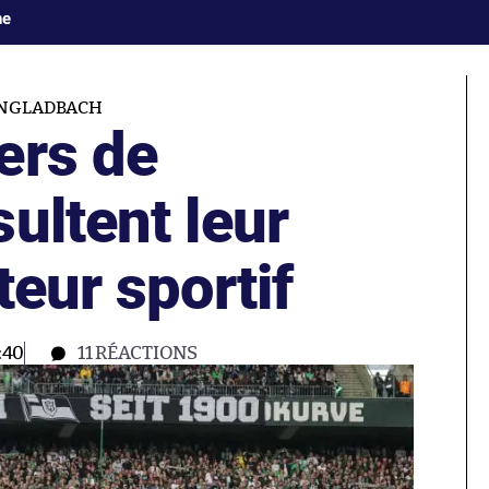
ne
NGLADBACH
ers de
ultent leur
teur sportif
:40
11
RÉACTIONS