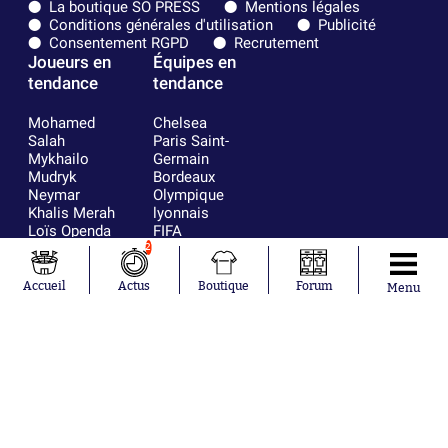
La boutique SO PRESS
Mentions légales
Conditions générales d'utilisation
Publicité
Consentement RGPD
Recrutement
Joueurs en
Équipes en
tendance
tendance
Mohamed
Chelsea
Salah
Paris Saint-
Mykhailo
Germain
Mudryk
Bordeaux
Neymar
Olympique
Khalis Merah
lyonnais
Loïs Openda
FIFA
Moussa
Real Madrid
2
Niakhaté
RC Strasbourg
Nicolás
AC Milan
Accueil
Actus
Boutique
Forum
Menu
Tagliafico
France
Pavel Šulc
RC Lens
Josh Maja
Gauthier Hein