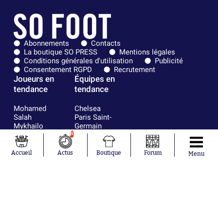
Abonnements
Contacts
La boutique SO PRESS
Mentions légales
Conditions générales d'utilisation
Publicité
Consentement RGPD
Recrutement
Joueurs en
Équipes en
tendance
tendance
Mohamed
Chelsea
Salah
Paris Saint-
Mykhailo
Germain
Mudryk
Bordeaux
4
Neymar
Olympique
Khalis Merah
lyonnais
Accueil
Actus
Boutique
Forum
Menu
Loïs Openda
FIFA
Moussa
Real Madrid
Niakhaté
RC Strasbourg
Nicolás
AC Milan
Tagliafico
France
Pavel Šulc
RC Lens
Josh Maja