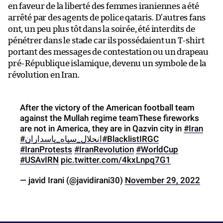
en faveur de la liberté des femmes iraniennes a été
arrêté par des agents de police qataris. D’autres fans
ont, un peu plus tôt dans la soirée, été interdits de
pénétrer dans le stade car ils possédaient un T-shirt
portant des messages de contestation ou un drapeau
pré-République islamique, devenu un symbole de la
révolution en Iran.
After the victory of the American football team
against the Mullah regime teamThese fireworks
are not in America, they are in Qazvin city in
#Iran
#انحلال_سپاه_پاسداران
#BlacklistIRGC
#IranProtests
#IranRevoIution
#WorldCup
#USAvIRN
pic.twitter.com/4kxLnpq7G1
— javid Irani (@javidirani30)
November 29, 2022