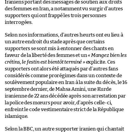
Iraniens portant des messages de soutien aux droits
des femmes en Iran, a notamment vu surgir d’autres
supporters qui ont frappé les trois personnes
interrogées.
Selon nos informations, d’autres heurts ont eu lieu à
un autre endroit du stade après que certains
supporters se sont mis à entonner des chants en
faveur de la liberté des femmes et un
« Mangez bien les
crétins, le festin est bientôt terminé »
explicite. Ces
supporters ont alors été attaqués par d’autres fans
considérés comme prorégimes dans un contexte de
soulèvement populaire en Iran à la suite du décès, le 16
septembre dernier, de Mahsa Amini, une Kurde
iranienne de 22 ans décédée après son arrestation par
la police des mœurs pour avoir, d’après celle-ci,
enfreint le code vestimentaire strict de la République
islamique.
Selon la BBC, un autre supporter iranien qui chantait