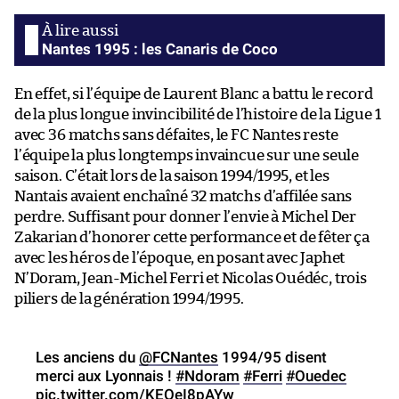
Nantes 1995 : les Canaris de Coco
En effet, si l’équipe de Laurent Blanc a battu le record
de la plus longue invincibilité de l’histoire de la Ligue 1
avec 36 matchs sans défaites, le FC Nantes reste
l’équipe la plus longtemps invaincue sur une seule
saison. C’était lors de la saison 1994/1995, et les
Nantais avaient enchaîné 32 matchs d’affilée sans
perdre. Suffisant pour donner l’envie à Michel Der
Zakarian d’honorer cette performance et de fêter ça
avec les héros de l’époque, en posant avec Japhet
N’Doram, Jean-Michel Ferri et Nicolas Ouédéc, trois
piliers de la génération 1994/1995.
Les anciens du
@FCNantes
1994/95 disent
merci aux Lyonnais !
#Ndoram
#Ferri
#Ouedec
pic.twitter.com/KEOeI8pAYw