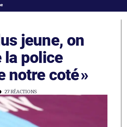
ne
lus jeune, on
 la police
e notre coté
»
27
RÉACTIONS