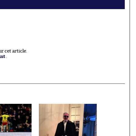
 cet article.
ant
.