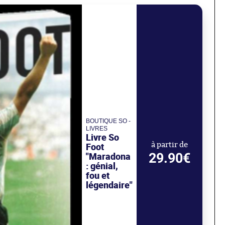
BOUTIQUE SO -
LIVRES
Livre So
Foot
à partir de
29.90€
"Maradona
: génial,
fou et
légendaire"