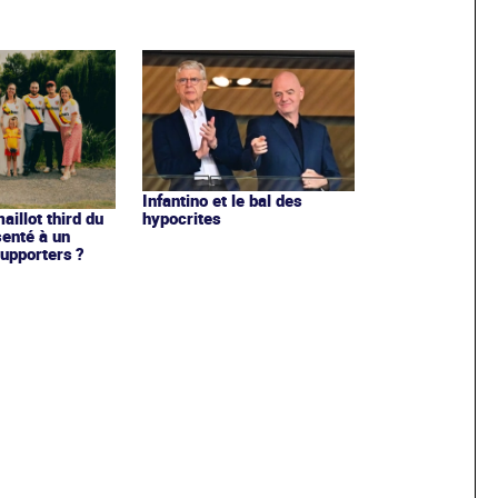
Infantino et le bal des
hypocrites
illot third du
enté à un
upporters ?