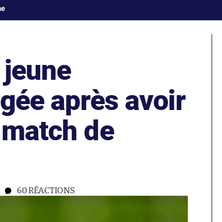
ne
 jeune
ugée après avoir
n match de
60
RÉACTIONS