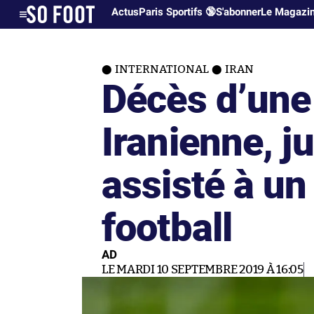
Actus
Paris Sportifs 🔞
S'abonner
Le Magazi
INTERNATIONAL
IRAN
Décès d’une
Iranienne, j
assisté à u
football
AD
LE MARDI 10 SEPTEMBRE 2019 À 16:05