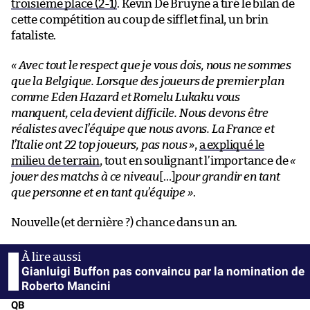
troisième place (2-1)
. Kevin De Bruyne a tiré le bilan de
cette compétition au coup de sifflet final, un brin
fataliste.
« Avec tout le respect que je vous dois, nous ne sommes
que la Belgique. Lorsque des joueurs de premier plan
comme Eden Hazard et Romelu Lukaku vous
manquent, cela devient difficile. Nous devons être
réalistes avec l’équipe que nous avons. La France et
l’Italie ont 22 top joueurs, pas nous »
,
a expliqué le
milieu de terrain
, tout en soulignant l’importance de
«
jouer des matchs à ce niveau
[…]
pour grandir en tant
que personne et en tant qu’équipe »
.
Nouvelle (et dernière ?) chance dans un an.
Gianluigi Buffon pas convaincu par la nomination de
Roberto Mancini
QB