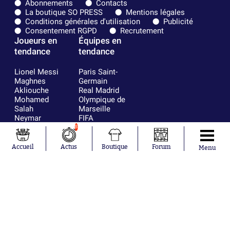
Abonnements
Contacts
La boutique SO PRESS
Mentions légales
Conditions générales d'utilisation
Publicité
Consentement RGPD
Recrutement
Joueurs en
Équipes en
tendance
tendance
Lionel Messi
Paris Saint-
Maghnes
Germain
Akliouche
Real Madrid
Mohamed
Olympique de
Salah
Marseille
Neymar
FIFA
Julián Álvarez
FC Barcelone
8
Ferrán Torres
Argentine
Kilian Corredor
Olympique
Accueil
Actus
Boutique
Forum
Menu
Franco
lyonnais
Mastantuono
AS Monaco
Orel Mangala
RC Strasbourg
Rio Mavuba
Trabzonspor