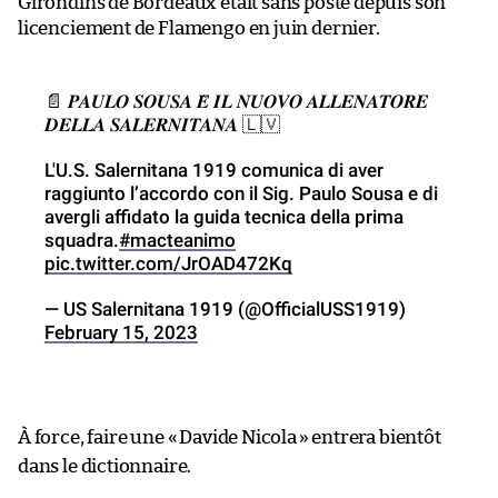
Girondins de Bordeaux était sans poste depuis son
licenciement de Flamengo en juin dernier.
📄 𝑷𝑨𝑼𝑳𝑶 𝑺𝑶𝑼𝑺𝑨 𝑬̀ 𝑰𝑳 𝑵𝑼𝑶𝑽𝑶 𝑨𝑳𝑳𝑬𝑵𝑨𝑻𝑶𝑹𝑬
𝑫𝑬𝑳𝑳𝑨 𝑺𝑨𝑳𝑬𝑹𝑵𝑰𝑻𝑨𝑵𝑨 🇱🇻
L'U.S. Salernitana 1919 comunica di aver
raggiunto l’accordo con il Sig. Paulo Sousa e di
avergli affidato la guida tecnica della prima
squadra.
#macteanimo
pic.twitter.com/JrOAD472Kq
— US Salernitana 1919 (@OfficialUSS1919)
February 15, 2023
À force, faire une «
Davide Nicola
» entrera bientôt
dans le dictionnaire.