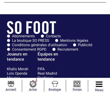
Abonnements
Contacts
La boutique SO PRESS
Mentions légales
Conditions générales d'utilisation
Publicité
Consentement RGPD
Recrutement
Joueurs en
Équipes en
tendance
tendance
Khalis Merah
FIFA
Loïs Openda
Real Madrid
Moussa
Bordeaux
1
Niakhaté
France
Nicolás
Chelsea
Accueil
Actus
Boutique
Forum
Menu
Tagliafico
Paris Saint-
Pavel Šulc
Germain
Gauthier Hein
Olympique
Lionel Messi
lyonnais
Gonzalo
AC Milan