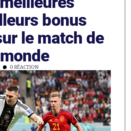
 meilleures
lleurs bonus
sur le match de
u monde
0
RÉACTION