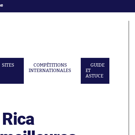
ne
SITES
COMPÉTITIONS
GUIDE
INTERNATIONALES
ET
ASTUCE
 Rica