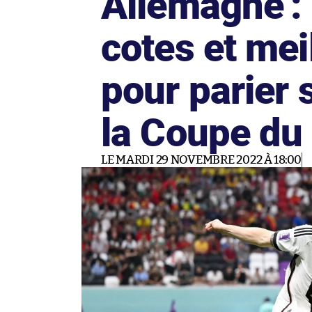
Allemagne :
cotes et mei
pour parier 
la Coupe d
LE MARDI 29 NOVEMBRE 2022 À 18:00