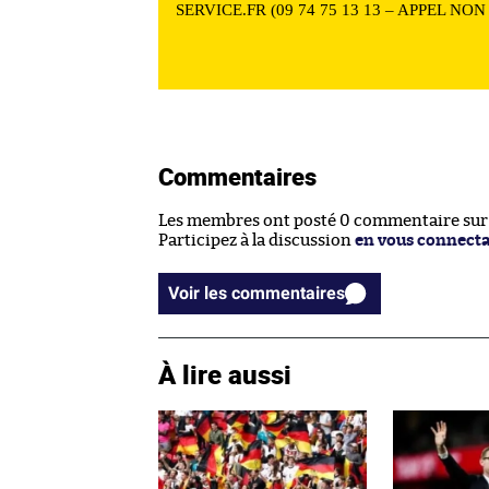
SERVICE.FR (09 74 75 13 13 – APPEL NO
Commentaires
Les membres ont posté 0 commentaire sur c
Participez à la discussion
en vous connect
Voir les commentaires
À lire aussi