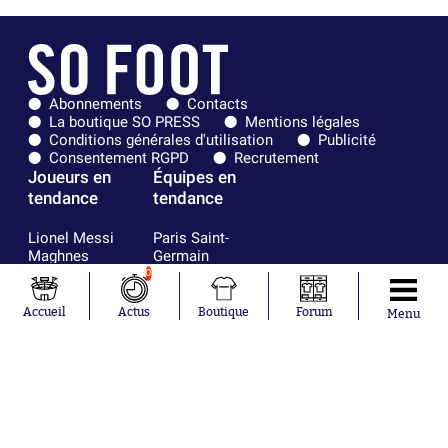
Abonnements
Contacts
La boutique SO PRESS
Mentions légales
Conditions générales d'utilisation
Publicité
Consentement RGPD
Recrutement
Joueurs en
Équipes en
tendance
tendance
Lionel Messi
Paris Saint-
Maghnes
Germain
Akliouche
Real Madrid
0
Mohamed
Olympique de
Salah
Marseille
Accueil
Actus
Boutique
Forum
Menu
Neymar
FIFA
Julián Álvarez
FC Barcelone
Ferrán Torres
Argentine
Kilian Corredor
Olympique
Franco
lyonnais
Mastantuono
AS Monaco
Orel Mangala
RC Strasbourg