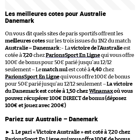
Les meilleures cotes pour Australie
Danemark
On vous dit quels sites de paris sportifs offrent les
meilleures cotes
sur les trois issues du 1N2 du match
Australie – Danemark
:- La
victoire de l’Australie
est
cotée à
7,20
chez
ParionsSport En Ligne
qui vous offre
100€ de bonus pour 50€ parié jusqu’au 12/12
seulement – Le
match nul
est coté à
4,40
chez
ParionsSport En Ligne
qui vous offre 100€ de bonus
pour 50€ parié jusqu’au 12/12 seulement –
La
victoire
du Danemark
est cotée à 1,50 chez
Winamax
où vous
pouvez récupérer 100€ DIRECT de bonus (déposez
100€ et jouez avec 200€)
Pariez sur Australie – Danemark
►
1. Le pari « Victoire Australie » est coté à 7,20 chez
ParionsSport En Ligne
qui vous offre 100€ de bonus