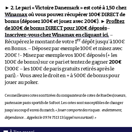
►
2. Le pari « Victoire Danemark » est coté à 1,50 chez
Winamax
où vous pouvez récupérer 100€ DIRECT de
bonus (déposez 100€ et jouez avec 200€)
. ►
Profitez
de 100€ de bonus DIRECT pour 100€ déposés
–
Inscrivez-vous chez Winamax en cliquant ici.
–
er
Récupérez le montant de votre 1
dépôt jusqu’à 100€
en Bonus. – Déposez par exemple 100€ et misez avec
200€ !- Misez par exemple vos 100€ déposés (+ les
100€ de bonus) sur ce pari et tentez de gagner
200€
(300€ – les 100€ de paris gratuits retirés après le
pari).- Vous avez le droit en + à 500€ de bonus pour
jouer au poker.
Ces meilleures cotes sont tirées du comparateur de cotes de RueDesJoueurs,
partenaire paris sportifs de SoFoot. Les cotes sont susceptibles de changer
jusqu’au coup d’envoi du match.
« Jouer comporte des risques : endettement,
dépendance… Appelez le 09 74 75 13 13 (appel non surtaxé). »