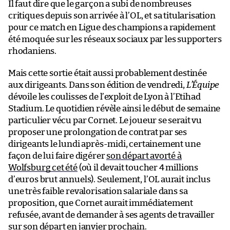
Il faut dire que le garçon a subi de nombreuses
critiques depuis son arrivée à l’OL, et sa titularisation
pour ce match en Ligue des champions a rapidement
été moquée sur les réseaux sociaux par les supporters
rhodaniens.
Mais cette sortie était aussi probablement destinée
aux dirigeants. Dans son édition de vendredi,
L’Équipe
dévoile les coulisses de l’exploit de Lyon à l’Etihad
Stadium. Le quotidien révèle ainsi le début de semaine
particulier vécu par Cornet. Le joueur se serait vu
proposer une prolongation de contrat par ses
dirigeants le lundi après-midi, certainement une
façon de lui faire digérer
son départ avorté à
Wolfsburg cet été
(où il devait toucher 4 millions
d’euros brut annuels). Seulement, l’OL aurait inclus
une très faible revalorisation salariale dans sa
proposition, que Cornet aurait immédiatement
refusée, avant de demander à ses agents de travailler
sur son départ en janvier prochain.