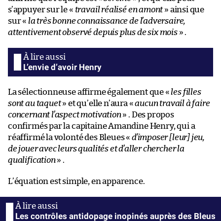
s’appuyer sur le «
travail réalisé en amont
» ainsi que
sur «
la très bonne connaissance de l’adversaire,
attentivement observé depuis plus de six mois
» .
L’envie d’avoir Henry
La sélectionneuse affirme également que «
les filles
sont au taquet
» et qu’elle n’aura «
aucun travail à faire
concernant l’aspect motivation
» . Des propos
confirmés par la capitaine Amandine Henry, qui a
réaffirmé la volonté des Bleues «
d’imposer [leur] jeu,
de jouer avec leurs qualités et d’aller chercher la
qualification
» .
L’équation est simple, en apparence.
Les contrôles antidopage inopinés auprès des Bleus