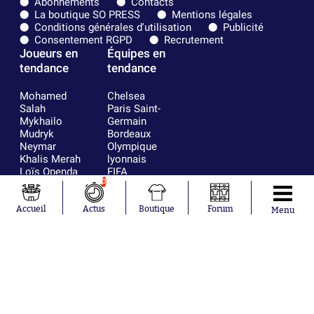
Abonnements
Contacts
La boutique SO PRESS
Mentions légales
Conditions générales d'utilisation
Publicité
Consentement RGPD
Recrutement
Joueurs en
Équipes en
tendance
tendance
Mohamed
Chelsea
Salah
Paris Saint-
Mykhailo
Germain
Mudryk
Bordeaux
Neymar
Olympique
Khalis Merah
lyonnais
Loïs Openda
FIFA
Moussa
Real Madrid
0
Niakhaté
RC Strasbourg
Nicolás
AC Milan
Accueil
Actus
Boutique
Forum
Menu
Tagliafico
France
Pavel Šulc
RC Lens
Josh Maja
Gauthier Hein