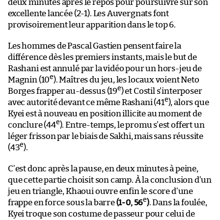
deux minutes après le repos pour poursuivre sur son
excellente lancée (2-1). Les Auvergnats font
provisoirement leur apparition dans le top 6.
Les hommes de Pascal Gastien pensent faire la
différence dès les premiers instants, mais le but de
Rashani est annulé par la vidéo pour un hors-jeu de
e
Magnin (10
). Maîtres du jeu, les locaux voient Neto
e
Borges frapper au-dessus (19
) et Costil s’interposer
e
avec autorité devant ce même Rashani (41
), alors que
Kyei est à nouveau en position illicite au moment de
e
conclure (44
). Entre-temps, le promu s’est offert un
léger frisson par le biais de Sakhi, mais sans réussite
e
(43
).
C’est donc après la pause, en deux minutes à peine,
que cette partie choisit son camp. À la conclusion d’un
jeu en triangle, Khaoui ouvre enfin le score d’une
e
frappe en force sous la barre
(1-0, 56
)
. Dans la foulée,
Kyei troque son costume de passeur pour celui de