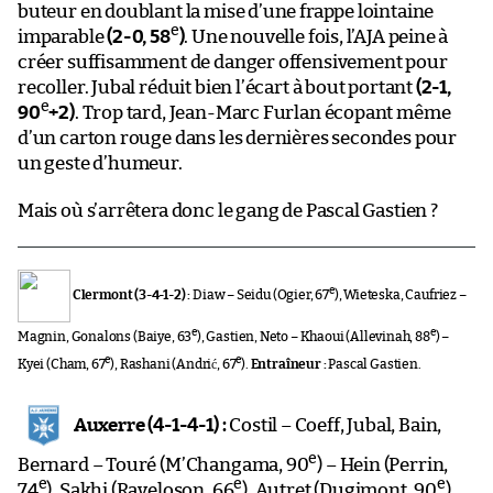
buteur en doublant la mise d’une frappe lointaine
e
imparable
(2-0, 58
)
. Une nouvelle fois, l’AJA peine à
créer suffisamment de danger offensivement pour
recoller. Jubal réduit bien l’écart à bout portant
(2-1,
e
90
+2)
. Trop tard, Jean-Marc Furlan écopant même
d’un carton rouge dans les dernières secondes pour
un geste d’humeur.
Mais où s’arrêtera donc le gang de Pascal Gastien ?
e
Clermont (3-4-1-2) :
Diaw – Seidu (Ogier, 67
), Wieteska, Caufriez –
e
e
Magnin, Gonalons (Baiye, 63
), Gastien, Neto – Khaoui (Allevinah, 88
) –
e
e
Kyei (Cham, 67
), Rashani (Andrić, 67
).
Entraîneur :
Pascal Gastien.
Auxerre (4-1-4-1) :
Costil – Coeff, Jubal, Bain,
e
Bernard – Touré (M’Changama, 90
) – Hein (Perrin,
e
e
e
74
), Sakhi (Raveloson, 66
), Autret (Dugimont, 90
),