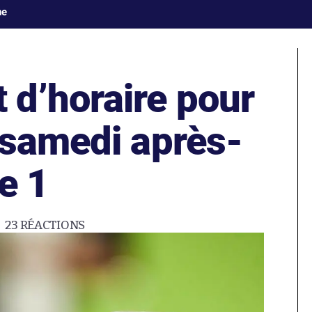
ne
d’horaire pour
 samedi après-
e 1
23
RÉACTIONS