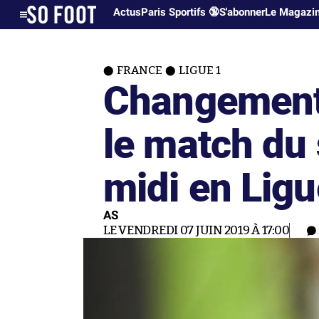
Actus
Paris Sportifs 🔞
S'abonner
Le Magazi
FRANCE
LIGUE 1
Changement 
le match du
midi en Ligu
AS
LE VENDREDI 07 JUIN 2019 À 17:00