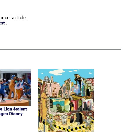
 cet article.
ant
.
de Liga étaient
ages Disney