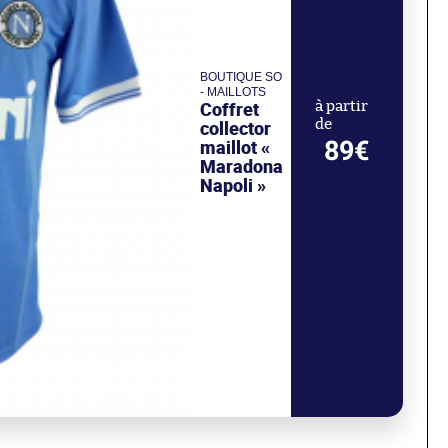
BOUTIQUE SO
- MAILLOTS
Coffret
à partir
de
collector
89€
maillot «
Maradona
Napoli »