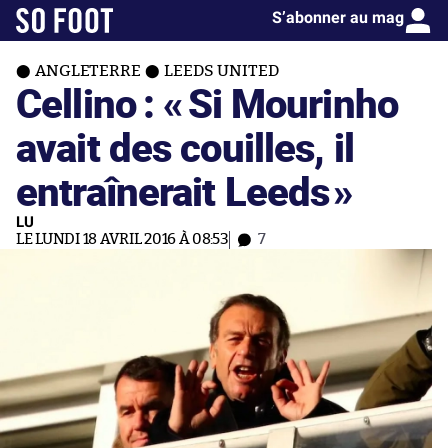
S’abonner au mag
ANGLETERRE
LEEDS UNITED
Cellino : «
Si Mourinho
avait des couilles, il
entraînerait Leeds
»
LU
LE LUNDI 18 AVRIL 2016 À 08:53
7