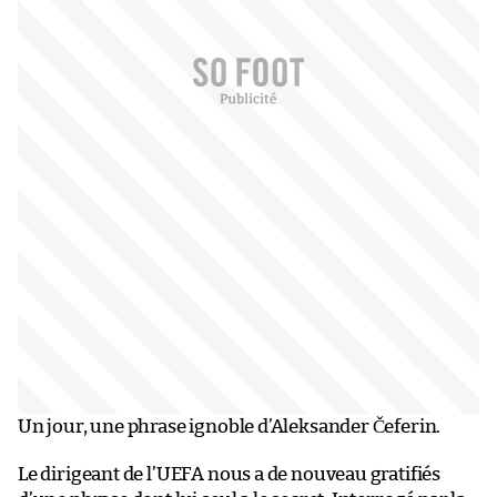
Un jour, une phrase ignoble d’Aleksander Čeferin.
Le dirigeant de l’UEFA nous a de nouveau gratifiés