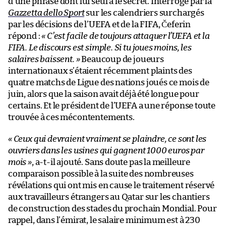
d’une phrase dont lui seul a le secret. Interrogé par la
Gazzetta dello Sport
sur les calendriers surchargés
par les décisions de l’UEFA et de la FIFA, Čeferin
répond :
« C’est facile de toujours attaquer l’UEFA et la
FIFA. Le discours est simple. Si tu joues moins, les
salaires baissent. »
Beaucoup de joueurs
internationaux s’étaient récemment plaints des
quatre matchs de Ligue des nations joués ce mois de
juin, alors que la saison avait déjà été longue pour
certains. Et le président de l’UEFA a une réponse toute
trouvée à ces mécontentements.
« Ceux qui devraient vraiment se plaindre, ce sont les
ouvriers dans les usines qui gagnent 1000 euros par
mois »
, a-t-il ajouté. Sans doute pas la meilleure
comparaison possible à la suite des nombreuses
révélations qui ont mis en cause le traitement réservé
aux travailleurs étrangers au Qatar sur les chantiers
de construction des stades du prochain Mondial. Pour
rappel, dans l’émirat, le salaire minimum est à 230