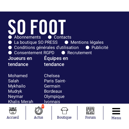
Abonnements
Contacts
La boutique SO PRESS
Mentions légales
Conditions générales d'utilisation
Publicité
Consentement RGPD
Recrutement
Joueurs en
Équipes en
tendance
tendance
Mohamed
Chelsea
Salah
Paris Saint-
Mykhailo
Germain
Mudryk
Bordeaux
Neymar
Olympique
Khalis Merah
lyonnais
Loïs Openda
FIFA
10
Moussa
Real Madrid
Niakhaté
RC Strasbourg
Accueil
Actus
Boutique
Forum
Menu
Nicolás
AC Milan
Tagliafico
France