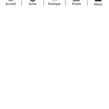
Moussa
Real Madrid
Accueil
Actus
Boutique
Forum
Menu
Niakhaté
RC Strasbourg
Nicolás
AC Milan
Tagliafico
France
Pavel Šulc
RC Lens
Josh Maja
Gauthier Hein