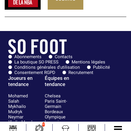
Abonnements
Contacts
La boutique SO PRESS
Mentions légales
Conditions générales d'utilisation
Publicité
Consentement RGPD
Recrutement
Joueurs en
Équipes en
tendance
tendance
Mohamed
Chelsea
Salah
Paris Saint-
Mykhailo
Germain
Mudryk
Bordeaux
Neymar
Olympique
Khalis Merah
lyonnais
10
Loïs Openda
FIFA