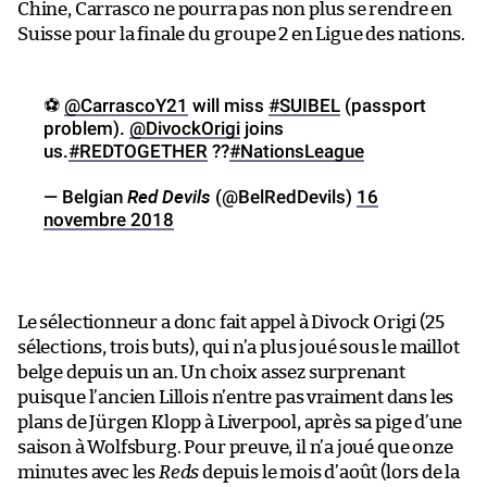
Chine, Carrasco ne pourra pas non plus se rendre en
Suisse pour la finale du groupe 2 en Ligue des nations.
⚽️
@CarrascoY21
will miss
#SUIBEL
(passport
problem).
@DivockOrigi
joins
us.
#REDTOGETHER
??
#NationsLeague
Red Devils
— Belgian
(@BelRedDevils)
16
novembre 2018
Le sélectionneur a donc fait appel à Divock Origi (25
sélections, trois buts), qui n’a plus joué sous le maillot
belge depuis un an. Un choix assez surprenant
puisque l’ancien Lillois n’entre pas vraiment dans les
plans de Jürgen Klopp à Liverpool, après sa pige d’une
saison à Wolfsburg. Pour preuve, il n’a joué que onze
minutes avec les
Reds
depuis le mois d’août (lors de la