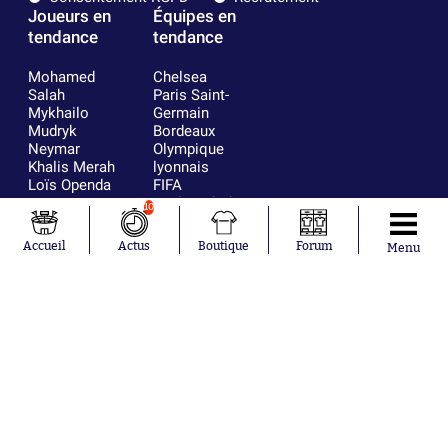
Joueurs en
Équipes en
tendance
tendance
Mohamed
Chelsea
Salah
Paris Saint-
Mykhailo
Germain
Mudryk
Bordeaux
Neymar
Olympique
Khalis Merah
lyonnais
Loïs Openda
FIFA
Moussa
Real Madrid
10
Niakhaté
RC Strasbourg
Nicolás
AC Milan
Accueil
Actus
Boutique
Forum
Menu
Tagliafico
France
Pavel Šulc
RC Lens
Josh Maja
Gauthier Hein