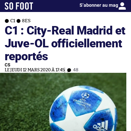
S’abonner au mag
C1
8ES
C1 : City-Real Madrid et
Juve-OL officiellement
reportés
CS
LE JEUDI 12 MARS 2020 À 17:45
48