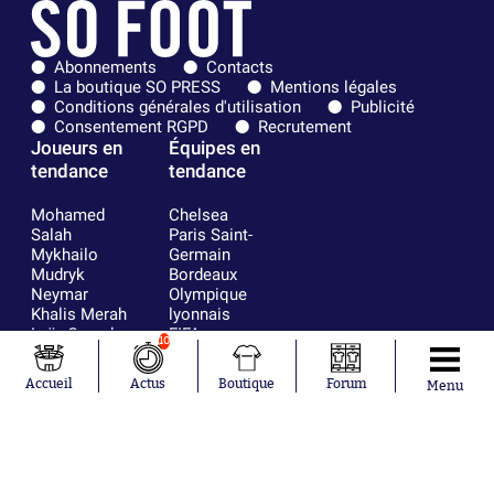
Abonnements
Contacts
La boutique SO PRESS
Mentions légales
Conditions générales d'utilisation
Publicité
Consentement RGPD
Recrutement
Joueurs en
Équipes en
tendance
tendance
Mohamed
Chelsea
Salah
Paris Saint-
Mykhailo
Germain
Mudryk
Bordeaux
Neymar
Olympique
Khalis Merah
lyonnais
Loïs Openda
FIFA
10
Moussa
Real Madrid
Niakhaté
RC Strasbourg
Accueil
Actus
Boutique
Forum
Menu
Nicolás
AC Milan
Tagliafico
France
Pavel Šulc
RC Lens
Josh Maja
Gauthier Hein