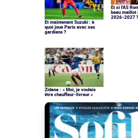
Et si l'AS Ro
beau maillot 
2026-2027 
Et maintenant Suzuki : à
quoi joue Paris avec ses
gardiens ?
Zidane : « Moi, je voulais
être chauffeur-livreur »