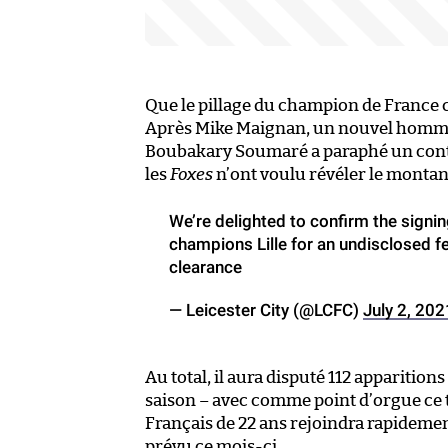
Que le pillage du champion de France
Après Mike Maignan, un nouvel homme f
Boubakary Soumaré a paraphé un contrat
les
Foxes
n’ont voulu révéler le montant
We’re delighted to confirm the signin
champions Lille for an undisclosed f
clearance
— Leicester City (@LCFC)
July 2, 202
Au total, il aura disputé 112 apparitio
saison – avec comme point d’orgue ce t
Français de 22 ans rejoindra rapidement
prévu ce mois-ci.