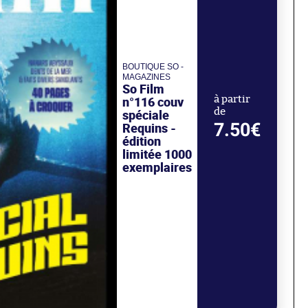
BOUTIQUE SO -
MAGAZINES
So Film
n°116 couv
à partir
de
spéciale
7.50€
Requins -
édition
limitée 1000
exemplaires