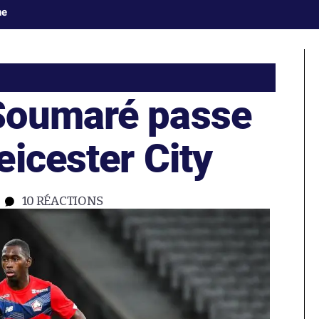
ne
Soumaré passe
icester City
10
RÉACTIONS