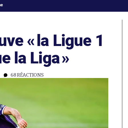
ne
uve «
la Ligue 1
e la Liga
»
68
RÉACTIONS