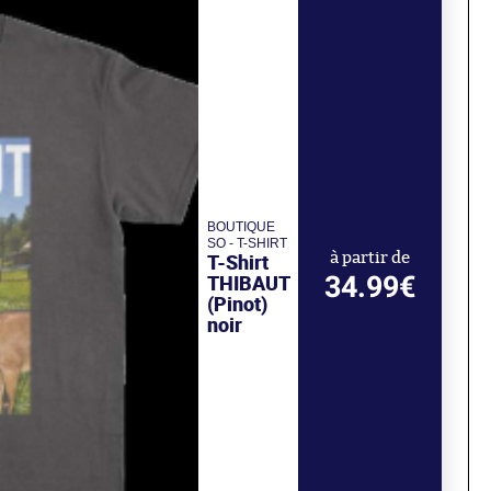
BOUTIQUE
SO - T-SHIRT
T-Shirt
à partir de
34.99€
THIBAUT
(Pinot)
noir