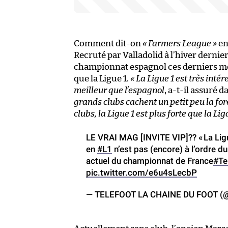
Comment dit-on
« Farmers League »
en
Recruté par Valladolid à l’hiver derni
championnat espagnol ces derniers mois
que la Ligue 1.
« La Ligue 1 est très inté
meilleur que l’espagnol
, a-t-il assuré 
grands clubs cachent un petit peu la forê
clubs, la Ligue 1 est plus forte que la Liga
LE VRAI MAG [INVITE VIP]?? « La Ligu
en
#L1
n’est pas (encore) à l’ordre d
actuel du championnat de France
#Te
pic.twitter.com/e6u4sLecbP
— TELEFOOT LA CHAINE DU FOOT (@