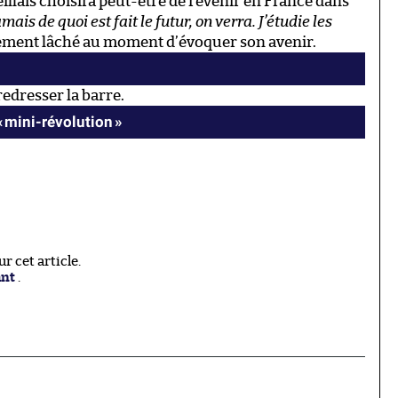
illais choisira peut-être de revenir en France dans
amais de quoi est fait le futur, on verra. J’étudie les
plement lâché au moment d’évoquer son avenir.
redresser la barre.
« mini-révolution »
 cet article.
ant
.