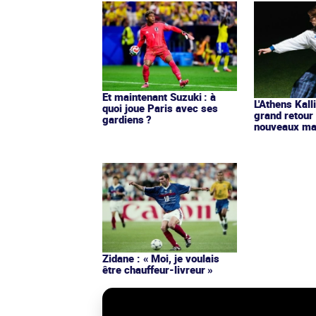
Et maintenant Suzuki : à
L'Athens Kall
quoi joue Paris avec ses
grand retour
gardiens ?
nouveaux mai
Zidane : « Moi, je voulais
être chauffeur-livreur »