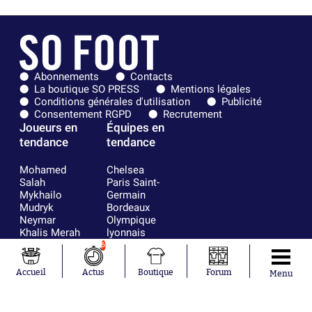
Abonnements
Contacts
La boutique SO PRESS
Mentions légales
Conditions générales d'utilisation
Publicité
Consentement RGPD
Recrutement
Joueurs en
Équipes en
tendance
tendance
Mohamed
Chelsea
Salah
Paris Saint-
Mykhailo
Germain
Mudryk
Bordeaux
Neymar
Olympique
Khalis Merah
lyonnais
Loïs Openda
FIFA
6
Moussa
Real Madrid
Niakhaté
RC Strasbourg
Accueil
Actus
Boutique
Forum
Menu
Nicolás
AC Milan
Tagliafico
France
Pavel Šulc
RC Lens