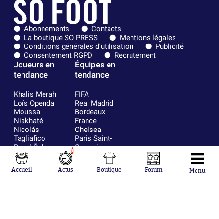
Abonnements
Contacts
La boutique SO PRESS
Mentions légales
Conditions générales d'utilisation
Publicité
Consentement RGPD
Recrutement
Joueurs en
Équipes en
tendance
tendance
Khalis Merah
FIFA
Loïs Openda
Real Madrid
Moussa
Bordeaux
Niakhaté
France
Nicolás
Chelsea
Tagliafico
Paris Saint-
Pavel Šulc
Germain
1
Gauthier Hein
Olympique
Lionel Messi
lyonnais
Accueil
Actus
Boutique
Forum
Menu
Gonzalo
AC Milan
García Torres
RC Strasbourg
Gio Reyna
RC Lens
Leandro
Paredes