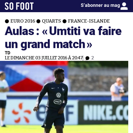
S’abonner au mag
EURO 2016
QUARTS
FRANCE-ISLANDE
Aulas : «
Umtiti va faire
un grand match
»
TD
LE DIMANCHE 03 JUILLET 2016 À 20:47
2