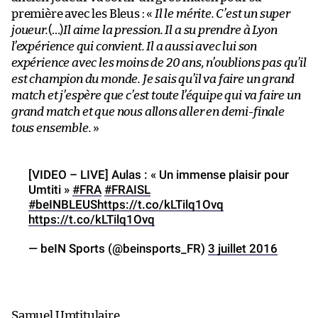
première avec les Bleus : «
Il le mérite. C’est un super
joueur.
(…)
Il aime la pression. Il a su prendre à Lyon
l’expérience qui convient. Il a aussi avec lui son
expérience avec les moins de 20 ans, n’oublions pas qu’il
est champion du monde. Je sais qu’il va faire un grand
match et j’espère que c’est toute l’équipe qui va faire un
grand match et que nous allons aller en demi-finale
tous ensemble.
»
[VIDEO – LIVE] Aulas : « Un immense plaisir pour
Umtiti »
#FRA
#FRAISL
#beINBLEUS
https://t.co/kLTilq1Ovq
https://t.co/kLTilq1Ovq
— beIN Sports (@beinsports_FR)
3 juillet 2016
Samuel Umtitulaire.