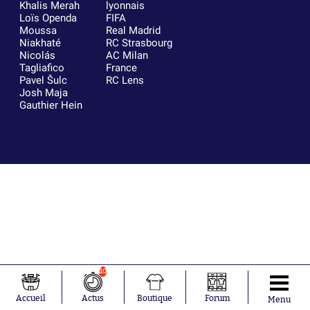
Khalis Merah
lyonnais
Loïs Openda
FIFA
Moussa
Real Madrid
Niakhaté
RC Strasbourg
Nicolás
AC Milan
Tagliafico
France
Pavel Šulc
RC Lens
Josh Maja
Gauthier Hein
10
Accueil
Actus
Boutique
Forum
Menu