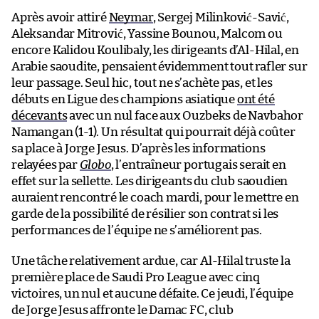
Après avoir attiré
Neymar
, Sergej Milinković-Savić,
Aleksandar Mitrović, Yassine Bounou, Malcom ou
encore Kalidou Koulibaly, les dirigeants d’Al-Hilal, en
Arabie saoudite, pensaient évidemment tout rafler sur
leur passage. Seul hic, tout ne s’achète pas, et les
débuts en Ligue des champions asiatique
ont été
décevants
avec un nul face aux Ouzbeks de Navbahor
Namangan (1-1). Un résultat qui pourrait déjà coûter
sa place à Jorge Jesus. D’après les informations
relayées par
Globo
, l’entraîneur portugais serait en
effet sur la sellette. Les dirigeants du club saoudien
auraient rencontré le coach mardi, pour le mettre en
garde de la possibilité de résilier son contrat si les
performances de l’équipe ne s’améliorent pas.
Une tâche relativement ardue, car Al-Hilal truste la
première place de Saudi Pro League avec cinq
victoires, un nul et aucune défaite. Ce jeudi, l’équipe
de Jorge Jesus affronte le Damac FC, club