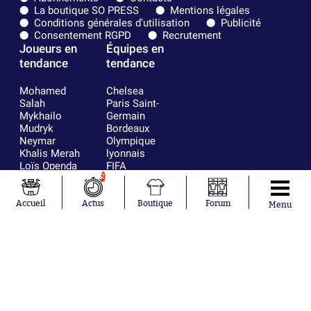
La boutique SO PRESS
Mentions légales
Conditions générales d'utilisation
Publicité
Consentement RGPD
Recrutement
Joueurs en
Équipes en
tendance
tendance
Mohamed
Chelsea
Salah
Paris Saint-
Mykhailo
Germain
Mudryk
Bordeaux
Neymar
Olympique
Khalis Merah
lyonnais
Loïs Openda
FIFA
Moussa
Real Madrid
2
Niakhaté
RC Strasbourg
Nicolás
AC Milan
Accueil
Actus
Boutique
Forum
Menu
Tagliafico
France
Pavel Šulc
RC Lens
Josh Maja
Gauthier Hein