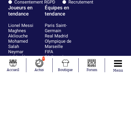
Consentement RGPD
Recrutement
Joueurs en
Équipes en
tendance
tendance
Lionel Messi
Paris Saint-
Maghnes
Germain
Akliouche
Real Madrid
Mohamed
Olympique de
Salah
Marseille
Neymar
FIFA
Julián Álvarez
FC Barcelone
10
Ferrán Torres
Argentine
Kilian Corredor
Olympique
Accueil
Actus
Boutique
Forum
Menu
Franco
lyonnais
Mastantuono
AS Monaco
Orel Mangala
RC Strasbourg
Rio Mavuba
Trabzonspor