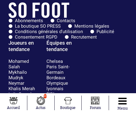
Abonnements
Contacts
La boutique SO PRESS
Mentions légales
Conditions générales d'utilisation
Publicité
Consentement RGPD
Recrutement
Joueurs en
Équipes en
tendance
tendance
Mohamed
Chelsea
Salah
Paris Saint-
Mykhailo
Germain
Mudryk
Bordeaux
Neymar
Olympique
Khalis Merah
lyonnais
Loïs Openda
FIFA
10
Moussa
Real Madrid
Niakhaté
RC Strasbourg
Accueil
Actus
Boutique
Forum
Menu
Nicolás
AC Milan
Tagliafico
France
Pavel Šulc
RC Lens
Josh Maja
Gauthier Hein