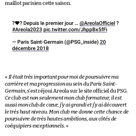
maillot parisien cette saison.
?❤️? Depuis le premier jour …
@AreolaOfficiel
?
#Areola2023
pic.twitter.com/JhppBx5fFi
— Paris Saint-Germain (@PSG_inside)
20
décembre 2018
«
Il était très important pour moi de poursuivre ma
carrière et ma progression au sein du Paris Saint-
Germain
, s’est réjoui Areola sur le site officiel du PSG.
Ce club est non seulement mon club formateur, il est
aussi mon club de cœur, j’y ai grandi et j’y ai découvert
le très haut niveau. Mon club me donne cette chance de
poursuivre de très hautes ambitions, aux côtés de
coéquipiers exceptionnels.
»