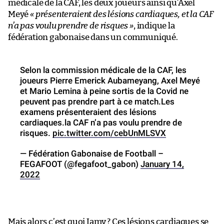
médicale de la CAF, les deux joueurs ainsi qu’Axel
Meyé
« présenteraient des lésions cardiaques, et la CAF
n’a pas voulu prendre de risques »
, indique la
fédération gabonaise dans un communiqué.
Selon la commission médicale de la CAF, les
joueurs Pierre Emerick Aubameyang, Axel Meyé
et Mario Lemina à peine sortis de la Covid ne
peuvent pas prendre part à ce match.Les
examens présenteraient des lésions
cardiaques.la CAF n’a pas voulu prendre de
risques.
pic.twitter.com/cebUnMLSVX
— Fédération Gabonaise de Football –
FEGAFOOT (@fegafoot_gabon)
January 14,
2022
Mais alors c’est quoi
Jamy
? Ces lésions cardiaques se