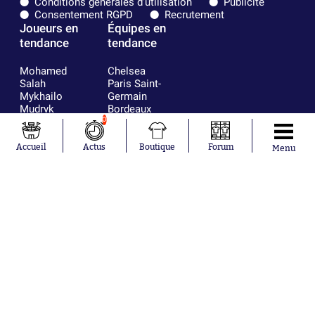
Conditions générales d'utilisation
Publicité
Consentement RGPD
Recrutement
Joueurs en
Équipes en
tendance
tendance
Mohamed
Chelsea
Salah
Paris Saint-
Mykhailo
Germain
Mudryk
Bordeaux
Neymar
Olympique
0
Khalis Merah
lyonnais
Loïs Openda
FIFA
Accueil
Actus
Boutique
Forum
Menu
Moussa
Real Madrid
Niakhaté
RC Strasbourg
Nicolás
AC Milan
Tagliafico
France
Pavel Šulc
RC Lens
Josh Maja
Gauthier Hein