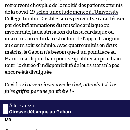
retrouvent chez plus de la moitié des patients atteints
de la covid-19,
selon une étude menée à l’University
College London.
Ces blessures peuvent se caractériser
par des inflammations du muscle cardiaque ou
myocardite, la cicatrisation du tissu cardiaque ou
infarctus, ou enfin la restriction de l’apport sanguin
au cœur, soit ischémie. Avec quatre unités en deux
matchs, le Gabon n’a besoin que d’un point face au
Maroc mardi prochain pour se qualifier au prochain
tour. La durée d’indisponibilité de leurs stars n’a pas
encore été divulguée.
Covid,
« si tu veux jouer avec le chat, attends-toi à te
faire griffer par une panthère ! »
Giresse débarque au Gabon
MD