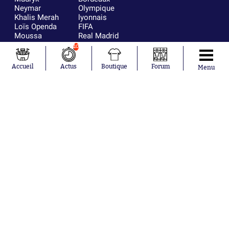
Neymar
Olympique
Khalis Merah
lyonnais
Loïs Openda
FIFA
Moussa
Real Madrid
Niakhaté
RC Strasbourg
10
Nicolás
AC Milan
Tagliafico
France
Accueil
Actus
Boutique
Forum
Menu
Pavel Šulc
RC Lens
Josh Maja
Gauthier Hein