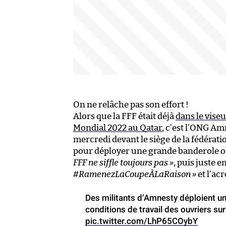
On ne relâche pas son effort !
Alors que la FFF était déjà
dans le vise
Mondial 2022 au Qatar
, c’est l’ONG Am
mercredi devant le siège de la fédératio
pour déployer une grande banderole où 
FFF ne siffle toujours pas »
, puis juste 
#RamenezLaCoupeÀLaRaison »
et l’ac
Des militants d’Amnesty déploient un
conditions de travail des ouvriers su
pic.twitter.com/LhP65COybY