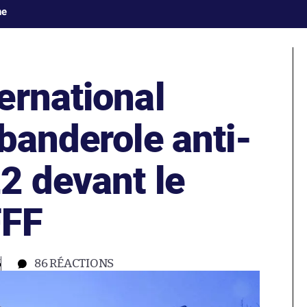
ne
ernational
banderole anti-
2 devant le
FFF
6
86
RÉACTIONS