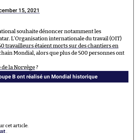
cember 15, 2021
national souhaite dénoncer notamment les
atar. L’Organisation internationale du travail (OIT)
50 travailleurs étaient morts sur des chantiers en
chain Mondial, alors que plus de 500 personnes ont
 de la Norvège
?
oupe B ont réalisé un Mondial historique
 cet article.
ant
.