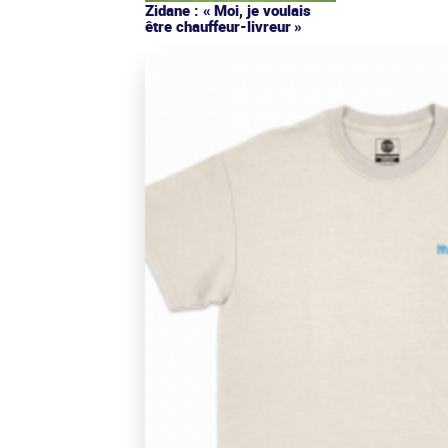
Zidane : « Moi, je voulais
être chauffeur-livreur »