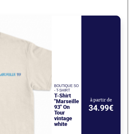
BOUTIQUE SO
- T-SHIRT
T-Shirt
"Marseille
à partir de
34.99€
93" On
Tour
vintage
white