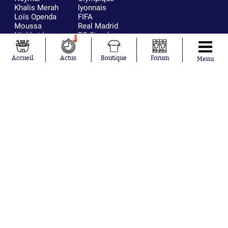
Khalis Merah
lyonnais
Loïs Openda
FIFA
Moussa
Real Madrid
Niakhaté
RC Strasbourg
0
Nicolás
AC Milan
Tagliafico
France
Accueil
Actus
Boutique
Forum
Menu
Pavel Šulc
RC Lens
Josh Maja
Gauthier Hein