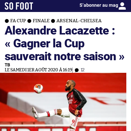
S’abonner au mag
FA CUP
FINALE
ARSENAL-CHELSEA
Alexandre Lacazette :
« Gagner la Cup
sauverait notre saison »
TB
LE SAMEDI 1ER AOÛT 2020 À 16:19
12