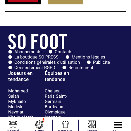
Abonnements
Contacts
La boutique SO PRESS
Mentions légales
Conditions générales d'utilisation
Publicité
Consentement RGPD
Recrutement
Joueurs en
Équipes en
tendance
tendance
Mohamed
Chelsea
Salah
Paris Saint-
Mykhailo
Germain
Mudryk
Bordeaux
Neymar
Olympique
Khalis Merah
lyonnais
0
Loïs Openda
FIFA
Moussa
Real Madrid