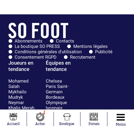
Abonnements
Contacts
La boutique SO PRESS
Mentions légales
Conditions générales d'utilisation
Publicité
Consentement RGPD
Recrutement
Joueurs en
Équipes en
tendance
tendance
Mohamed
Chelsea
Salah
Paris Saint-
Mykhailo
Germain
Mudryk
Bordeaux
Neymar
Olympique
Khalis Merah
lyonnais
Loïs Openda
FIFA
1
Moussa
Real Madrid
Niakhaté
RC Strasbourg
Accueil
Actus
Boutique
Forum
Menu
Nicolás
AC Milan