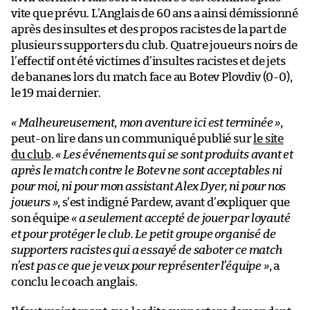
vite que prévu. L’Anglais de 60 ans a ainsi démissionné
après des insultes et des propos racistes de la part de
plusieurs supporters du club. Quatre joueurs noirs de
l’effectif ont été victimes d’insultes racistes et de jets
de bananes lors du match face au Botev Plovdiv (0-0),
le 19 mai dernier.
« Malheureusement, mon aventure ici est terminée »
,
peut-on lire dans un communiqué publié sur
le site
du club
.
« Les événements qui se sont produits avant et
après le match contre le Botev ne sont acceptables ni
pour moi, ni pour mon assistant Alex Dyer, ni pour nos
joueurs »
, s’est indigné Pardew, avant d’expliquer que
son équipe
« a seulement accepté de jouer par loyauté
et pour protéger le club. Le petit groupe organisé de
supporters racistes qui a essayé de saboter ce match
n’est pas ce que je veux pour représenter l’équipe »
, a
conclu le coach anglais.