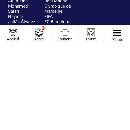
Akliouche
Real Madrid
Mohamed
Olympique de
Salah
Marseille
Neymar
FIFA
Julián Álvarez
FC Barcelone
Ferrán Torres
Argentine
10
Kilian Corredor
Olympique
Franco
lyonnais
Accueil
Actus
Boutique
Forum
Menu
Mastantuono
AS Monaco
Orel Mangala
RC Strasbourg
Rio Mavuba
Trabzonspor