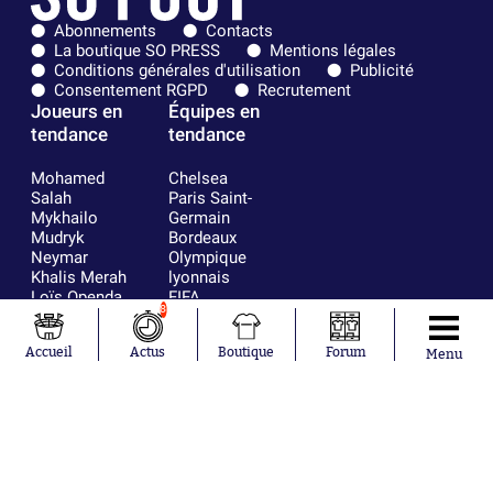
Abonnements
Contacts
La boutique SO PRESS
Mentions légales
Conditions générales d'utilisation
Publicité
Consentement RGPD
Recrutement
Joueurs en
Équipes en
tendance
tendance
Mohamed
Chelsea
Salah
Paris Saint-
Mykhailo
Germain
Mudryk
Bordeaux
Neymar
Olympique
Khalis Merah
lyonnais
Loïs Openda
FIFA
8
Moussa
Real Madrid
Niakhaté
RC Strasbourg
Accueil
Actus
Boutique
Forum
Nicolás
AC Milan
Menu
Tagliafico
France
Pavel Šulc
RC Lens
Josh Maja
Gauthier Hein