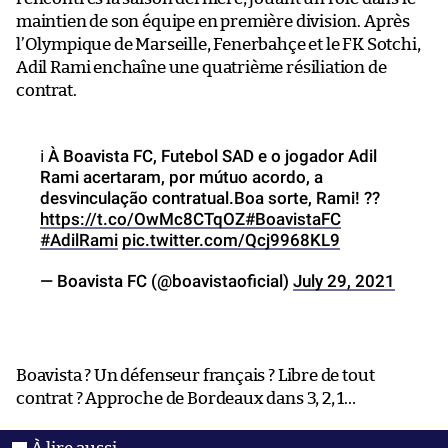
maintien de son équipe en première division. Après
l’Olympique de Marseille, Fenerbahçe et le FK Sotchi,
Adil Rami enchaîne une quatrième résiliation de
contrat.
ℹ️ À Boavista FC, Futebol SAD e o jogador Adil
Rami acertaram, por mútuo acordo, a
desvinculação contratual.Boa sorte, Rami! ??
https://t.co/OwMc8CTqOZ
#BoavistaFC
#AdilRami
pic.twitter.com/Qcj9968KL9
— Boavista FC (@boavistaoficial)
July 29, 2021
Boavista ? Un défenseur français ? Libre de tout
contrat ? Approche de Bordeaux dans 3, 2, 1…