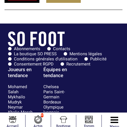
Abonnements
Contacts
La boutique SO PRESS
Mentions légales
Conditions générales d'utilisation
Publicité
Consentement RGPD
Recrutement
Joueurs en
Équipes en
tendance
tendance
Mohamed
Chelsea
Salah
Paris Saint-
Mykhailo
Germain
Mudryk
Bordeaux
Neymar
Olympique
Khalis Merah
lyonnais
10
Loïs Openda
FIFA
Moussa
Real Madrid
Accueil
Actus
Boutique
Forum
Menu