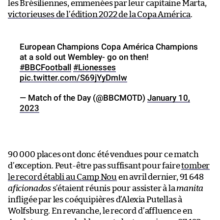
les Brésiliennes, emmenées par leur capitaine Marta,
victorieuses de l’édition 2022 de la Copa América
.
European Champions Copa América Champions
at a sold out Wembley- go on then!
#BBCFootball
#Lionesses
pic.twitter.com/S69jYyDmIw
— Match of the Day (@BBCMOTD)
January 10,
2023
90 000 places ont donc été vendues pour ce match
d’exception. Peut-être pas suffisant pour faire
tomber
le record établi au Camp Nou
en avril dernier, 91 648
aficionados
s’étaient réunis pour assister à la
manita
infligée par les coéquipières d’Alexia Putellas à
Wolfsburg. En revanche, le record d’affluence en