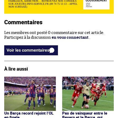
FAMILIAUX, ADDICTION… RETROUVEZ NOS CONSEILS
SUR JOUEURS-INFO-SERVICE.FR (09 74 75 13 13 – APPEL
NON SURTAXÉ)
Commentaires
Les membres ont posté 0 commentaire sur cet article.
Participez à la discussion
en vous connectant
.
Voir les commentaires
À lire aussi
Un Barça record rejoint l’OL
Pas de vainqueur entre le
en finale
Bayern et le Barça, qui