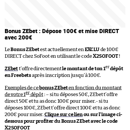
Bonus ZEbet : Dépose 100€ et mise DIRECT
avec 200€
Le
Bonus ZEbet
est actuellement en
EXCLU
de 100€
DIRECT chez SoFoot en utilisant le code
X2SOFOOT
!
er
ZEbet
t’offre directement
le montant de ton 1
dépôt
en Freebets
après inscription jusqu’à 100€.
Exemples de ce
bonus ZEbet
en fonction du montant
er
de votre 1
dépôt
: – si tu déposes 50€, ZEbet t’offre
direct 50€ et tu as donc 100€ pour miser.- si tu
déposes 100€, ZEbet
t’offre direct 100€ et tu as donc
200€ pour miser.
Clique sur ce lien
ou sur l’image ci-
dessous pour profiter du Bonus ZEbet avec le code
X2SOFOOT