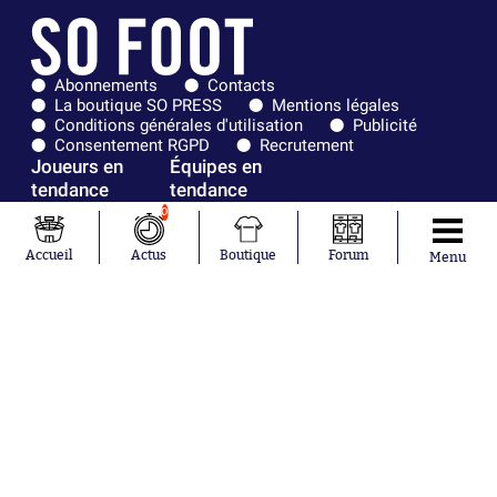
Abonnements
Contacts
La boutique SO PRESS
Mentions légales
Conditions générales d'utilisation
Publicité
Consentement RGPD
Recrutement
Joueurs en
Équipes en
tendance
tendance
0
Maghnes
Paris Saint-
Akliouche
Germain
Accueil
Actus
Boutique
Forum
Menu
Mohamed
Olympique de
Salah
Marseille
Lionel Messi
Real Madrid
Ferrán Torres
FIFA
Kilian Corredor
Olympique
Franco
lyonnais
Mastantuono
AS Monaco
Orel Mangala
FC Barcelone
Rio Mavuba
Argentine
Rodri
RC Strasbourg
Mika Godts
Trabzonspor