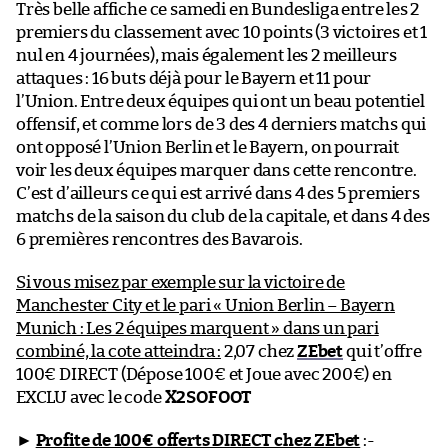
Très belle affiche ce samedi en Bundesliga entre les 2
premiers du classement avec 10 points (3 victoires et 1
nul en 4 journées), mais également les 2 meilleurs
attaques : 16 buts déjà pour le Bayern et 11 pour
l’Union. Entre deux équipes qui ont un beau potentiel
offensif, et comme lors de 3 des 4 derniers matchs qui
ont opposé l’Union Berlin et le Bayern, on pourrait
voir les deux équipes marquer dans cette rencontre.
C’est d’ailleurs ce qui est arrivé dans 4 des 5 premiers
matchs de la saison du club de la capitale, et dans 4 des
6 premières rencontres des Bavarois.
Si vous misez par exemple sur la victoire de
Manchester City et le pari « Union Berlin – Bayern
Munich : Les 2 équipes marquent » dans un pari
combiné, la cote atteindra :
2,07 chez
ZEbet
qui t’offre
100€ DIRECT (Dépose 100€ et Joue avec 200€) en
EXCLU avec le code
X2SOFOOT
►
Profite de 100€ offerts DIRECT chez ZEbet
:-